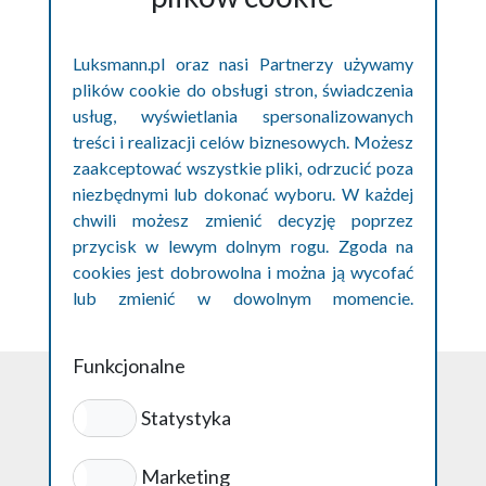
życie z dniem jej opublikowania na stronie
internetowej serwisu.
Luksmann.pl oraz nasi Partnerzy używamy
plików cookie do obsługi stron, świadczenia
usług, wyświetlania spersonalizowanych
treści i realizacji celów biznesowych. Możesz
§11 Kontakt
zaakceptować wszystkie pliki, odrzucić poza
niezbędnymi lub dokonać wyboru. W każdej
Wszelkie pytania dotyczące Polityki
chwili możesz zmienić decyzję poprzez
Prywatności należy kierować na adres e-mail:
przycisk w lewym dolnym rogu. Zgoda na
pomoc@luksmann.pl.
cookies jest dobrowolna i można ją wycofać
lub zmienić w dowolnym momencie.
Szczegóły w polityce prywatności cookies.
Funkcjonalne
Statystyka
Polityka prywatności
Marketing
ul. Podwale 1/62