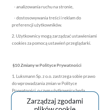
- analizowania ruchu na stronie,
- dostosowywania treści i reklam do
preferencji użytkowników.
2. Użytkownicy mogą zarządzać ustawieniami
cookies za pomocą ustawień przeglądarki.
§10 Zmiany w Polityce Prywatności
1. Luksmann Sp. z o.o. zastrzega sobie prawo
do wprowadzania zmian w Polityce
Prywatności, o czym użytkownicy będą
informowani z odpowiednim wyprzedzeniem.
Zarządzaj zgodami
plików cookie
2. Zmieniona Polityka Prywatności wchodzi w