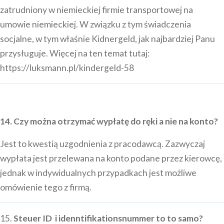
zatrudniony w niemieckiej firmie transportowej na
umowie niemieckiej. W związku z tym świadczenia
socjalne, w tym właśnie Kidnergeld, jak najbardziej Panu
przysługuje. Więcej na ten temat tutaj:
https://luksmann.pl/kindergeld-58
14. Czy można otrzymać wypłatę do ręki a nie na konto?
Jest to kwestią uzgodnienia z pracodawcą. Zazwyczaj
wypłata jest przelewana na konto podane przez kierowcę,
jednak w indywidualnych przypadkach jest możliwe
omówienie tego z firmą.
15.
Steuer ID i idenntifikationsnummer to to samo?