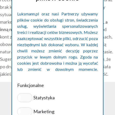
brak konkretnych szczegółów dotyczących pracy czy
Luksmann.pl oraz nasi Partnerzy używamy
sytuacji. Niektóre z takich kont należą do firm
plików cookie do obsługi stron, świadczenia
marketingowych, które za opłatą
jedną firmę chwalą, a
usług, wyświetlania spersonalizowanych
inną negują
. Prawdziwe opinie natomiast pochodzą od
treści i realizacji celów biznesowych. Możesz
kont z historią, zawierają konkretne informacje o trasach,
zaakceptować wszystkie pliki, odrzucić poza
obowiązkach czy doświadczeniach pracowników, mają
niezbędnymi lub dokonać wyboru. W każdej
chwili możesz zmienić decyzję poprzez
naturalną stylistykę i pojawiają się równomiernie w czasie.
przycisk w lewym dolnym rogu. Zgoda na
Sugerując się opiniami zawsze trzeba mieć na uwadze, że
cookies jest dobrowolna i można ją wycofać
po drugiej stronie może wcale nie być osoba, która miała
lub zmienić w dowolnym momencie.
jakieś doświadczenia, tylko chce zwyczajnie zaszkodzić.
Szczegóły w polityce prywatności cookies.
Funkcjonalne
Statystyka
Polityka prywatności
Marketing
ul. Podwale 1/62