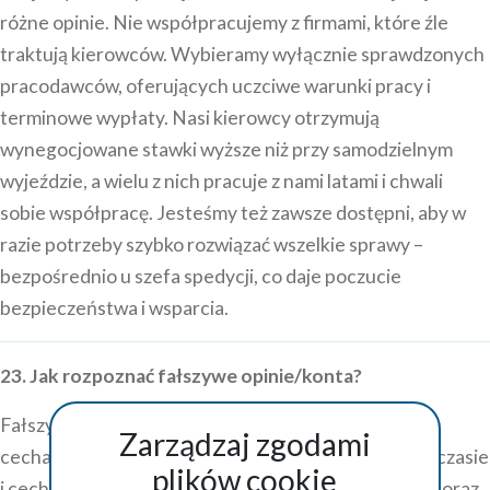
różne opinie. Nie współpracujemy z firmami, które źle
traktują kierowców. Wybieramy wyłącznie sprawdzonych
pracodawców, oferujących uczciwe warunki pracy i
terminowe wypłaty. Nasi kierowcy otrzymują
wynegocjowane stawki wyższe niż przy samodzielnym
wyjeździe, a wielu z nich pracuje z nami latami i chwali
sobie współpracę. Jesteśmy też zawsze dostępni, aby w
razie potrzeby szybko rozwiązać wszelkie sprawy –
bezpośrednio u szefa spedycji, co daje poczucie
bezpieczeństwa i wsparcia.
23. Jak rozpoznać fałszywe opinie/konta?
Fałszywe konta i opinie można rozpoznać po kilku
Zarządzaj zgodami
cechach. Często mają dodane wiele opinii w krótkim czasie
plików cookie
i cechuje je przesadna emocjonalność, ogólnikowość oraz