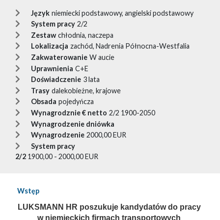
Język
niemiecki podstawowy, angielski podstawowy
System pracy
2/2
Zestaw
chłodnia, naczepa
Lokalizacja
zachód, Nadrenia Północna-Westfalia
Zakwaterowanie
W aucie
Uprawnienia
C+E
Doświadczenie
3 lata
Trasy
dalekobieżne, krajowe
Obsada
pojedyńcza
Wynagrodznie € netto
2/2 1900-2050
Wynagrodzenie dniówka
Wynagrodzenie
2000,00 EUR
System pracy
2/2
1900,00 - 2000,00 EUR
Wstęp
LUKSMANN HR poszukuje kandydatów do pracy 
w niemieckich firmach transportowych 