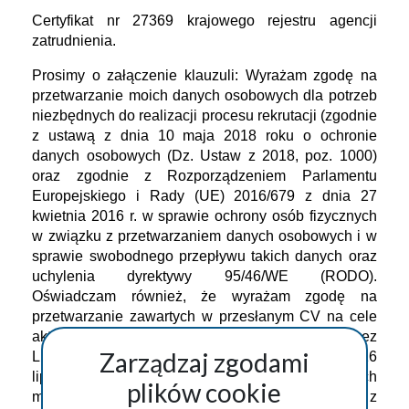
Certyfikat nr 27369 krajowego rejestru agencji 
zatrudnienia. 
Prosimy o załączenie klauzuli: Wyrażam zgodę na 
przetwarzanie moich danych osobowych dla potrzeb 
niezbędnych do realizacji procesu rekrutacji (zgodnie 
z ustawą z dnia 10 maja 2018 roku o ochronie 
danych osobowych (Dz. Ustaw z 2018, poz. 1000) 
oraz zgodnie z Rozporządzeniem Parlamentu 
Europejskiego i Rady (UE) 2016/679 z dnia 27 
kwietnia 2016 r. w sprawie ochrony osób fizycznych 
w związku z przetwarzaniem danych osobowych i w 
sprawie swobodnego przepływu takich danych oraz 
uchylenia dyrektywy 95/46/WE (RODO). 
Oświadczam również, że wyrażam zgodę na 
przetwarzanie zawartych w przesłanym CV na cele 
aktualnej i przyszłych rekrutacji prowadzonych przez 
Zarządzaj zgodami
Luksmann Sp. z o.o. w rozumieniu ustawy z dnia 16 
lipca 2004 roku Prawo telekomunikacyjne w celach 
plików cookie
marketingowych przez Luksmann Sp. z o.o.  z 