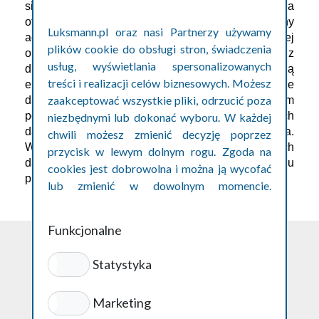
siedzibą we Wrocławiu, ul. Podwale 1/62 na 
otrzymywanie drogą elektroniczną na wskazany 
Luksmann.pl oraz nasi Partnerzy używamy
adres e-mail i numer telefonu informacji handlowej 
plików cookie do obsługi stron, świadczenia
oraz ofert pracy w rozumieniu art. 10 ust. 1 ustawy z 
usług, wyświetlania spersonalizowanych
dnia 18 lipca 2002 roku o świadczeniu usług drogą 
treści i realizacji celów biznesowych. Możesz
elektroniczną i oświadczam, iż podanie przeze mnie 
zaakceptować wszystkie pliki, odrzucić poza
danych osobowych jest dobrowolne oraz iż zostałem 
poinformowany o prawie żądania dostępu do moich 
niezbędnymi lub dokonać wyboru. W każdej
danych osobowych, ich zmiany oraz usunięcia. 
chwili możesz zmienić decyzję poprzez
Wyrażam również zgodę na przekazanie moich 
przycisk w lewym dolnym rogu. Zgoda na
danych potencjalnym pracodawcom w celu 
cookies jest dobrowolna i można ją wycofać
przeprowadzenia procesu rekrutacyjnego.
lub zmienić w dowolnym momencie.
Szczegóły w polityce prywatności cookies.
Funkcjonalne
Statystyka
Polityka prywatności
Marketing
ul. Podwale 1/62